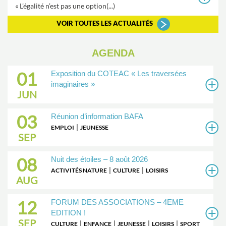
« L’égalité n’est pas une option(...)
VOIR TOUTES LES ACTUALITÉS
AGENDA
01
Exposition du COTEAC « Les traversées
imaginaires »
JUN
03
Réunion d’information BAFA
|
EMPLOI
JEUNESSE
SEP
08
Nuit des étoiles – 8 août 2026
|
|
ACTIVITÉS NATURE
CULTURE
LOISIRS
AUG
12
FORUM DES ASSOCIATIONS – 4EME
EDITION !
SEP
|
|
|
|
CULTURE
ENFANCE
JEUNESSE
LOISIRS
SPORT