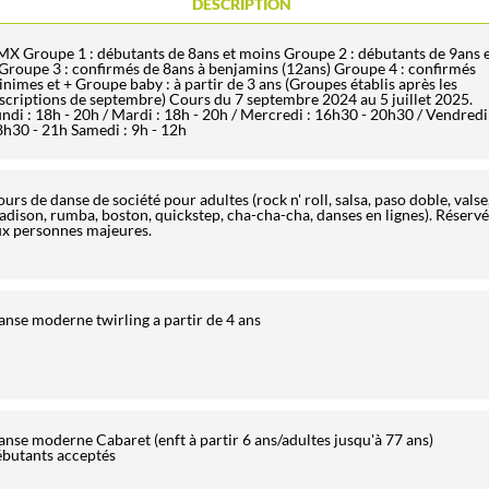
DESCRIPTION
X Groupe 1 : débutants de 8ans et moins Groupe 2 : débutants de 9ans 
Groupe 3 : confirmés de 8ans à benjamins (12ans) Groupe 4 : confirmés
nimes et + Groupe baby : à partir de 3 ans (Groupes établis après les
scriptions de septembre) Cours du 7 septembre 2024 au 5 juillet 2025.
ndi : 18h - 20h / Mardi : 18h - 20h / Mercredi : 16h30 - 20h30 / Vendredi 
h30 - 21h Samedi : 9h - 12h
urs de danse de société pour adultes (rock n' roll, salsa, paso doble, valse
dison, rumba, boston, quickstep, cha-cha-cha, danses en lignes). Réservé
ux personnes majeures.
nse moderne twirling a partir de 4 ans
nse moderne Cabaret (enft à partir 6 ans/adultes jusqu'à 77 ans)
ébutants acceptés