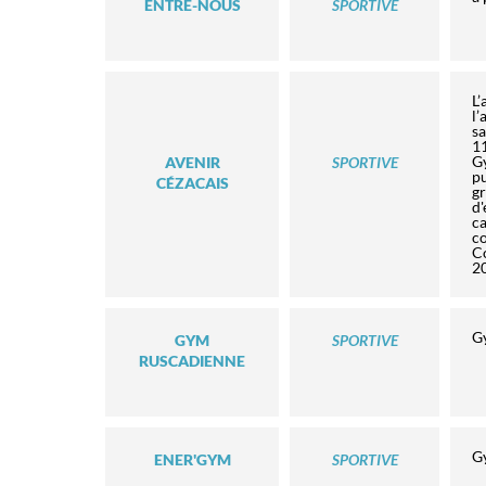
ENTRE-NOUS
SPORTIVE
L’
l’
sa
11
Gy
AVENIR
SPORTIVE
pu
CÉZACAIS
gr
d'
ca
co
Co
2
G
GYM
SPORTIVE
RUSCADIENNE
G
ENER'GYM
SPORTIVE