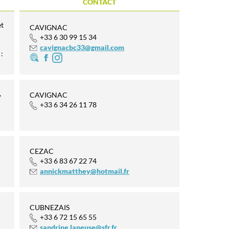
CONTACT
et
CAVIGNAC
+33 6 30 99 15 34
cavignacbc33@gmail.com
:
,
CAVIGNAC
+33 6 34 26 11 78
CEZAC
+33 6 83 67 22 74
annickmatthey@hotmail.fr
CUBNEZAIS
+33 6 72 15 65 55
sandrine.laneuse@sfr.fr