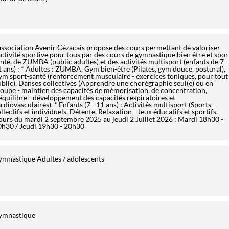
association Avenir Cézacais propose des cours permettant de valoriser
activité sportive pour tous par des cours de gymnastique bien être et spor
nté, de ZUMBA (public adultes) et des activités multisport (enfants de 7 
 ans) : * Adultes : ZUMBA, Gym bien-être (Pilates, gym douce, postural),
m sport-santé (renforcement musculaire - exercices toniques, pour tout
blic), Danses collectives (Apprendre une chorégraphie seul(e) ou en
oupe - maintien des capacités de mémorisation, de concentration,
équilibre - développement des capacités respiratoires et
rdiovasculaires). * Enfants (7 - 11 ans) : Activités multisport (Sports
llectifs et individuels, Détente, Relaxation - Jeux éducatifs et sportifs.
urs du mardi 2 septembre 2025 au jeudi 2 Juillet 2026 : Mardi 18h30 -
0h30 / Jeudi 19h30 - 20h30
ymnastique Adultes / adolescents
ymnastique