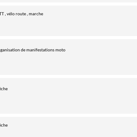
T , vélo route , marche
ganisation de manifestations moto
êche
êche