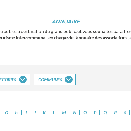
ANNUAIRE
ou autres à destination du grand public, et vous souhaitez paraître
Tourisme intercommunal, en charge de l’annuaire des associations, 
ÉGORIES
COMMUNES
G
H
I
J
K
L
M
N
O
P
Q
R
S