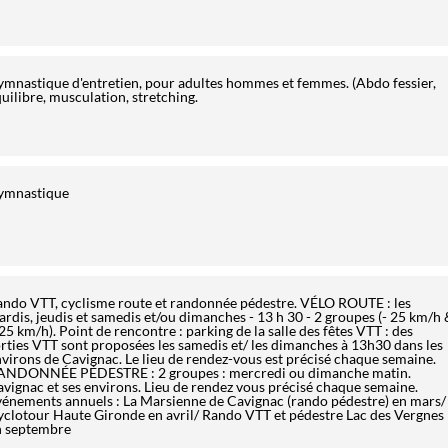
mnastique d'entretien, pour adultes hommes et femmes. (Abdo fessier,
uilibre, musculation, stretching.
ymnastique
ando VTT, cyclisme route et randonnée pédestre. VÉLO ROUTE : les
rdis, jeudis et samedis et/ou dimanches - 13 h 30 - 2 groupes (- 25 km/h 
25 km/h). Point de rencontre : parking de la salle des fêtes VTT : des
rties VTT sont proposées les samedis et/ les dimanches à 13h30 dans les
virons de Cavignac. Le lieu de rendez-vous est précisé chaque semaine.
ANDONNÉE PÉDESTRE : 2 groupes : mercredi ou dimanche matin.
vignac et ses environs. Lieu de rendez vous précisé chaque semaine.
énements annuels : La Marsienne de Cavignac (rando pédestre) en mars/
clotour Haute Gironde en avril/ Rando VTT et pédestre Lac des Vergnes
n septembre