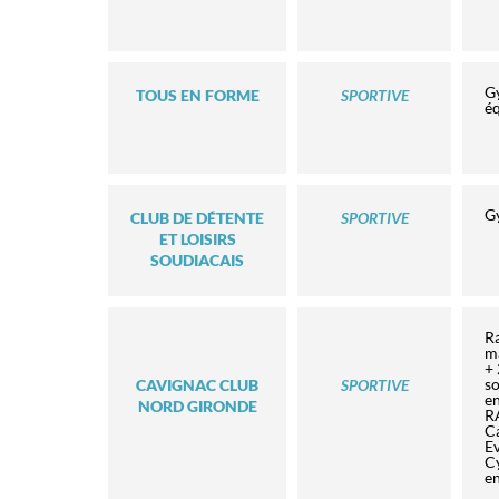
Gy
TOUS EN FORME
SPORTIVE
éq
G
CLUB DE DÉTENTE
SPORTIVE
ET LOISIRS
SOUDIACAIS
R
ma
+ 
so
CAVIGNAC CLUB
SPORTIVE
en
NORD GIRONDE
R
Ca
Ev
Cy
e