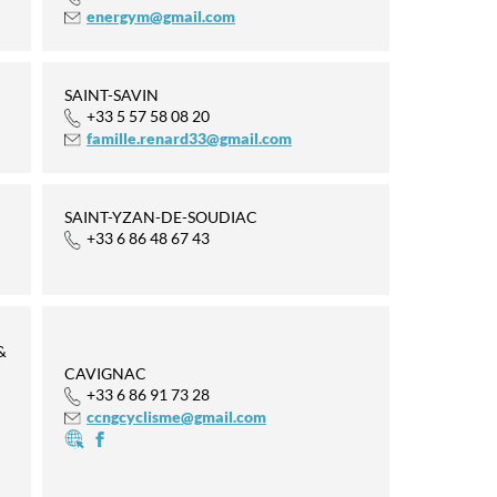
energym@gmail.com
SAINT-SAVIN
+33 5 57 58 08 20
famille.renard33@gmail.com
SAINT-YZAN-DE-SOUDIAC
+33 6 86 48 67 43
&
CAVIGNAC
+33 6 86 91 73 28
ccngcyclisme@gmail.com