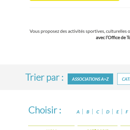
Vous proposez des activités sportives, culturelles 
avec l’Office de 
Trier par :
ASSOCIATIONS A>Z
CAT
Choisir :
A
B
C
D
E
F