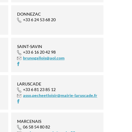
DONNEZAC
+33 6 24 53 68 20
SAINT-SAVIN
+33 6 16 20 42 98
brunogallois@aol.com
LARUSCADE
+33 6 81 23 85 12
asso.pecheetloisir@mairie-laruscade.fr
MARCENAIS
06 58 54 80 82