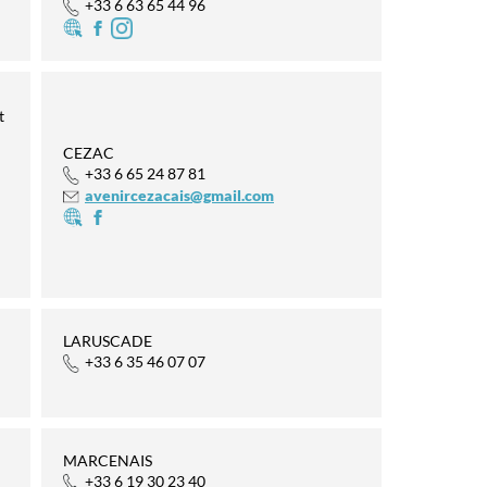
+33 6 63 65 44 96
t
–
CEZAC
+33 6 65 24 87 81
avenircezacais@gmail.com
LARUSCADE
+33 6 35 46 07 07
MARCENAIS
+33 6 19 30 23 40