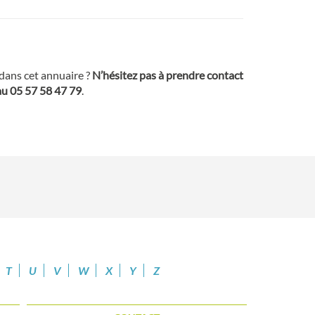
 dans cet annuaire ?
N’hésitez pas à prendre contact
au 05 57 58 47 79
.
T
U
V
W
X
Y
Z