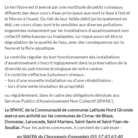
Le territoire est traversé par une multitude de petits ruisseaux,
affluents des deux cours d’eau principaux que sont la Saye à l’est et
le Moron à l’ouest. Du fait de leur faible débit (principalement en
été), ces cours d’eau sont très sensibles aux diverses pollutions
engendrées notamment par les installations d’assainissement non
collectif défectueuses ou inadaptées. Le risque pourrait être la
dégradation de la qualité de l’eau, avec des conséquences sur la
faune et la flore aquatique.
Le contrôle régulier du bon fonctionnement des installations
d’assainissement s’inscrit logiquement dans la préservation de la
diversité du patrimoine écologique de notre canton.
Ce contrôle s’effectue à plusieurs niveaux :
– lors d’une nouvelle installation ou d’une réhabilitation ;
– lors d’une vente (mutation de propriété).
ou régulièrement, dans le cadre des obligations dévolues aux
Services Publics d’Assainissement Non Collectif (SPANC).
Le SPANC de la Communauté de communes Latitude Nord Gironde
exerce son activité sur les communes de Civrac-de-Blaye,
Donnezac, Laruscade, Saint Mariens, Saint-Savin et Saint-Yzan-de-
Soudiac.
Pour les autres communes, il convient de s’adresser :
au SIAEPA du Cbuzaguais-Fronsadais (
05 57 43 63 40