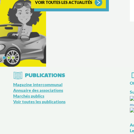
VOIR TOUTES LES ACTUALITÉS
PUBLICATIONS
Of
Magazine intercommunal
Annuaire des associations
Su
Marchés publics
Voir toutes les publications
Ac
Le