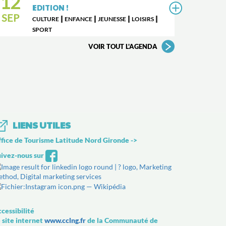
12
EDITION !
VOIR
SEP
|
|
|
|
CULTURE
ENFANCE
JEUNESSE
LOISIRS
SPORT
VOIR TOUT L'AGENDA
LIENS UTILES
fice de Tourisme Latitude Nord Gironde
->
ivez-nous sur
cessibilité
 site internet
www.cclng.fr
de la Communauté de