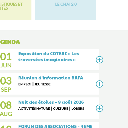
ISTIQUES ET
LE CHAI 2.0
ITES
GENDA
01
Exposition du COTEAC « Les
traversées imaginaires »
JUN
Cov
03
Réunion d’information BAFA
Éco
|
EMPLOI
JEUNESSE
SEP
PROJ
URB
08
Nuit des étoiles – 8 août 2026
20 Ju
de la
|
|
ACTIVITÉS NATURE
CULTURE
LOISIRS
Covo
AUG
condu
FORUM DES ASSOCIATIONS – 4EME