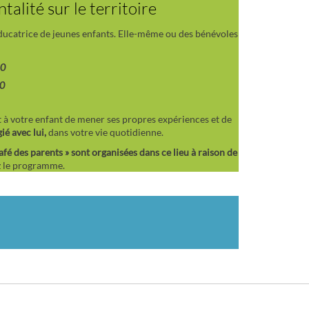
ntalité sur le territoire
ducatrice de jeunes enfants. Elle-même ou des bénévoles
00
00
t à votre enfant de mener ses propres expériences et de
é avec lui,
dans votre vie quotidienne.
é des parents » sont organisées dans ce lieu à raison de
 le programme.