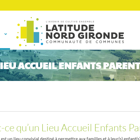
IEU ACCUEIL ENFANTS PAREN
-ce qu’un Lieu Accueil Enfants Pa
est un lieu convivial destiné à permettre aux familles et à leur(s) enfant(s