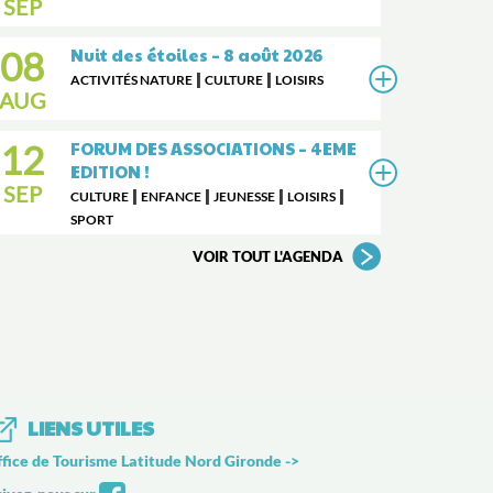
SEP
|
PROJET
URBANISME/AMÉNAGEMENT
08
Nuit des étoiles – 8 août 2026
20 Juillet 2026 : Ouverture
de la plateforme Lignes
|
|
ACTIVITÉS NATURE
CULTURE
LOISIRS
Covoit Modalis aux
AUG
conducteurs ! Vous faites...
12
FORUM DES ASSOCIATIONS – 4EME
EDITION !
VOIR TOUTES LES ACTUALI
SEP
|
|
|
|
CULTURE
ENFANCE
JEUNESSE
LOISIRS
SPORT
VOIR TOUT L'AGENDA
LIENS UTILES
fice de Tourisme Latitude Nord Gironde
->
ivez-nous sur