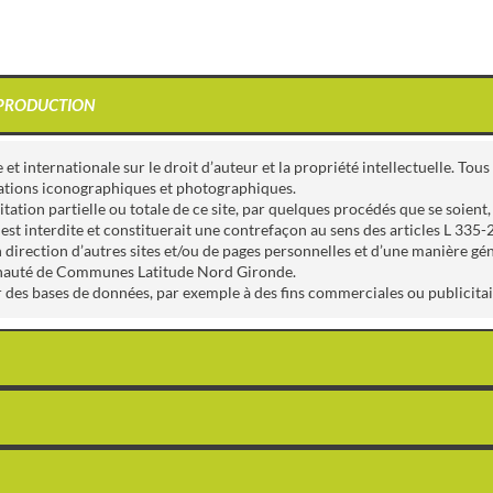
REPRODUCTION
e et internationale sur le droit d’auteur et la propriété intellectuelle. To
tations iconographiques et photographiques.
ation partielle ou totale de ce site, par quelques procédés que se soient, 
terdite et constituerait une contrefaçon au sens des articles L 335-2 et
n direction d’autres sites et/ou de pages personnelles et d’une manière gé
unauté de Communes Latitude Nord Gironde.
des bases de données, par exemple à des fins commerciales ou publicitaire