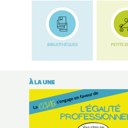
BIBLIOTHÈQUES
PETITE 
À LA UNE
L’
Ho
!