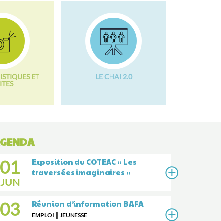
ISTIQUES ET
LE CHAI 2.0
ITES
GENDA
01
Exposition du COTEAC « Les
traversées imaginaires »
JUN
Covoiturez Pour
03
Réunion d’information BAFA
Économiser !
|
EMPLOI
JEUNESSE