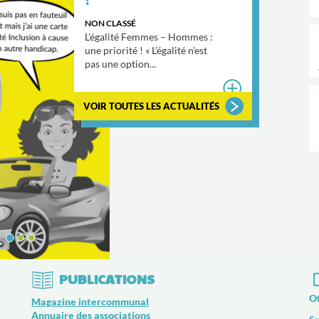
 CLASSÉ
alité Femmes – Hommes :
priorité ! « L’égalité n’est
une option...
R TOUTES LES ACTUALITÉS
PUBLICATIONS
Of
Magazine intercommunal
Annuaire des associations
Su