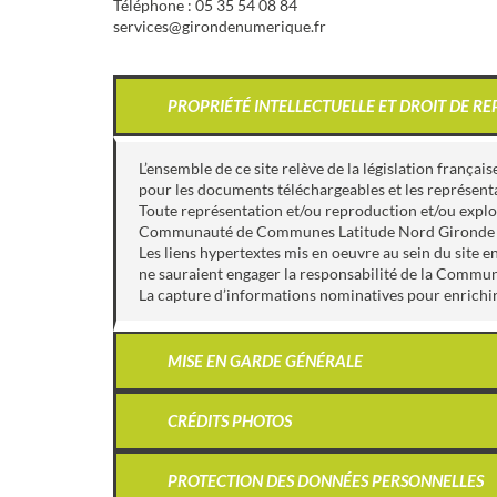
Téléphone : 05 35 54 08 84
services@girondenumerique.fr
PROPRIÉTÉ INTELLECTUELLE ET DROIT DE 
L’ensemble de ce site relève de la législation français
pour les documents téléchargeables et les représen
Toute représentation et/ou reproduction et/ou exploit
Communauté de Communes Latitude Nord Gironde est in
Les liens hypertextes mis en oeuvre au sein du site e
ne sauraient engager la responsabilité de la Comm
La capture d’informations nominatives pour enrichir 
MISE EN GARDE GÉNÉRALE
CRÉDITS PHOTOS
PROTECTION DES DONNÉES PERSONNELLES