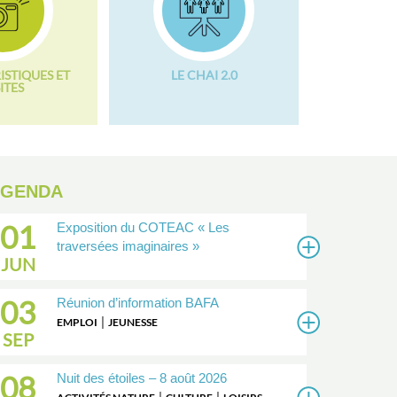
ISTIQUES ET
LE CHAI 2.0
ITES
AGENDA
01
Exposition du COTEAC « Les
traversées imaginaires »
JUN
03
Réunion d’information BAFA
|
EMPLOI
JEUNESSE
SEP
08
Nuit des étoiles – 8 août 2026
|
|