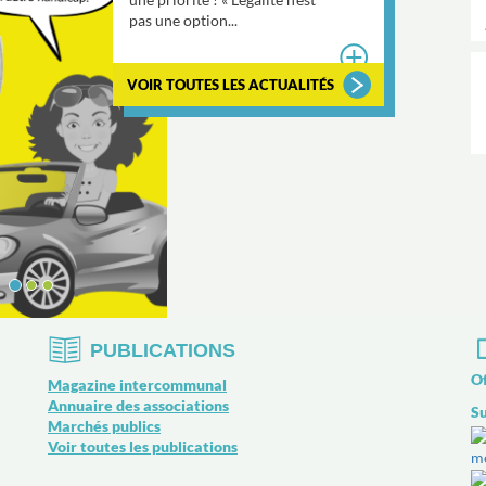
Covoit Modalis aux
conducteurs ! Vous faites...
VOIR TOUTES LES ACTUALITÉS
PUBLICATIONS
Of
Magazine intercommunal
Annuaire des associations
Su
Marchés publics
Voir toutes les publications