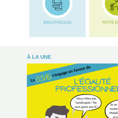
BIBLIOTHÈQUES
PETITE 
À LA UNE
mes –
 Priorité
 Hommes :
ité n’est