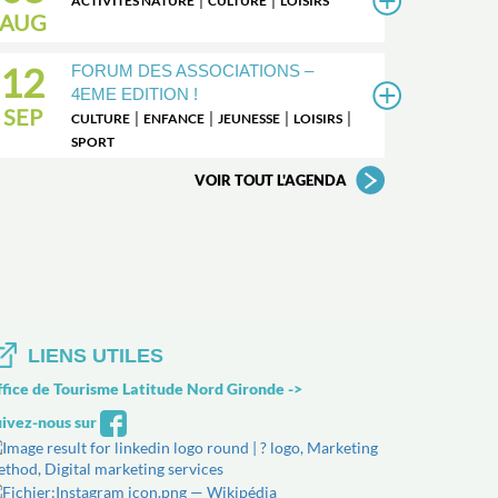
ACTIVITÉS NATURE
CULTURE
LOISIRS
AUG
12
FORUM DES ASSOCIATIONS –
4EME EDITION !
SEP
|
|
|
|
CULTURE
ENFANCE
JEUNESSE
LOISIRS
SPORT
VOIR TOUT L'AGENDA
LIENS UTILES
fice de Tourisme Latitude Nord Gironde
->
ivez-nous sur