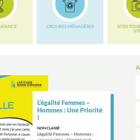
ENFANCE
ORDURES MÉNAGÈRES
SITES TOUR
VIS
Covoiturez Pour
Économiser !
|
PROJET
URBANISME/AMÉNAGEMENT
20 Juillet 2026 : Ouverture
de la plateforme Lignes