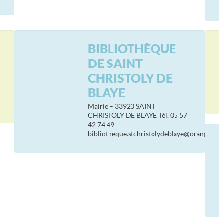
BIBLIOTHÈQUE
DE SAINT
CHRISTOLY DE
BLAYE
Mairie – 33920 SAINT
CHRISTOLY DE BLAYE Tél. 05 57
42 74 49
bibliotheque.stchristolydeblaye@orange.fr