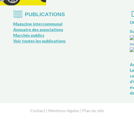
PUBLICATIONS
Of
Magazine intercommunal
Annuaire des associations
Su
Marchés publics
Voir toutes les publications
Ac
Le
co
d’
év
d
Contact
Mentions légales
Plan du site