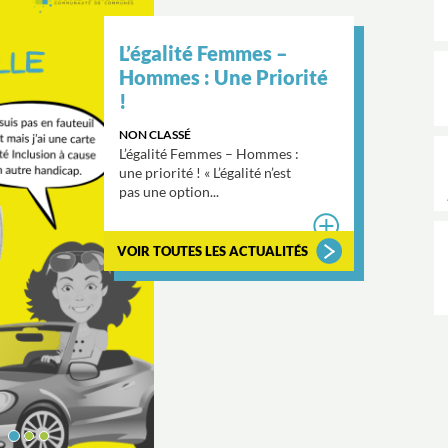
L’égalité Femmes –
Hommes : Une Priorité
!
NON CLASSÉ
L’égalité Femmes – Hommes :
une priorité ! « L’égalité n’est
pas une option...
VOIR TOUTES LES ACTUALITÉS