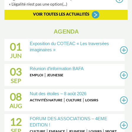
« L’égalité n’est pas une option(...)
VOIR TOUTES LES ACTUALITÉS
AGENDA
01
Exposition du COTEAC « Les traversées
imaginaires »
JUN
03
Réunion d’information BAFA
|
EMPLOI
JEUNESSE
SEP
08
Nuit des étoiles – 8 août 2026
|
|
ACTIVITÉS NATURE
CULTURE
LOISIRS
AUG
12
FORUM DES ASSOCIATIONS – 4EME
EDITION !
SEP
|
|
|
|
CULTURE
ENFANCE
JEUNESSE
LOISIRS
SPORT