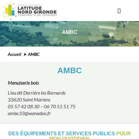
AMBC
Accueil
➤ AMBC
AMBC
Menuiserie bois
Lieu dit Derrière les Bernards
33620 Saint Mariens
05 57 42 08 30 – 06 70 51 51 75
ambc33@wanadoo.fr
DES ÉQUIPEMENTS ET SERVICES PUBLICS
POUR
MON QUOTIDIEN