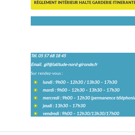
Tél. 05 57 68 18 45
Email. gif
@latitude-nord-gironde.fr
Sur rendez-vous :
lundi : 9h00 – 12h30 / 13h30 – 17h30
mardi : 9h00 – 12h30 – 13h30 – 17h30
mercredi : 9h00 – 12h30 (permanence téléphon
jeudi : 13h30 – 17h30
vendredi : 9h00 – 12h30/13h30/17h00
DES ÉQUIPEME