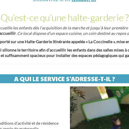
Qu’est-ce qu’une halte-garderie ?
cueille les enfants dès l’acquisition de la marche et jusqu’à leur premièr
accueillir
. Ce local dispose d’un espace cuisine, un coin destiné au repos d
st porté sur une Halte-Garderie Itinérante appelée « La Coccinelle », mise
 sillonne le territoire afin d’accueillir les enfants dans des salles mises
, et suffisamment spacieux pour installer des espaces pédagogiques qui gar
A QUI LE SERVICE S'ADRESSE-T-IL ?
nditions d’activité et de résidence
re année de maternelle.