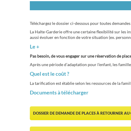
Téléchargez le dossier ci-dessous pour toutes demandes 
La Halte-Garderie offre une certaine flexibilité sur les 
aussi évoluer en fonction de votre situation (ex. person
Le +
Pas besoin, de vous engager sur une réservation de plac
Après une période d’adaptation pour l’enfant, les famille
Quel est le coût ?
La tarification est établie selon les ressources de la fam
Documents à télécharger
DOSSIER DE DEMANDE DE PLACES À RETOURNER AU
RÈGLEMENT INTÉRIEUR HALTE GARDERIE ITINERANT