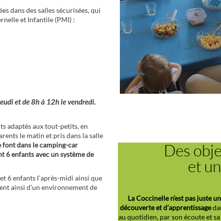
es dans des salles sécurisées, qui
nelle et Infantile (PMI) :
eudi et de 8h à 12h le vendredi.
Des obje
ts adaptés aux tout-petits, en
et un
rents le matin et pris dans la salle
e font dans le camping-car
t 6 enfants avec un système de
La Coccinelle n’est pas juste 
découverte et d’apprentissage
dan
et 6 enfants l’après-midi ainsi que
au quotidien, par son écoute et sa
cient ainsi d’un environnement de
enfant est accueilli dans son indi
L’environnement dans leque