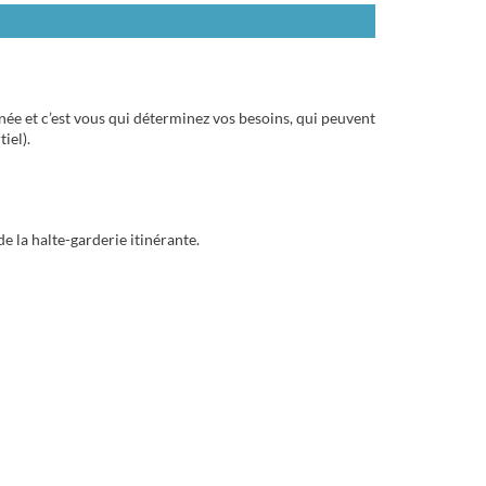
nnée et c’est vous qui déterminez vos besoins, qui peuvent
iel).
e la halte-garderie itinérante.
E