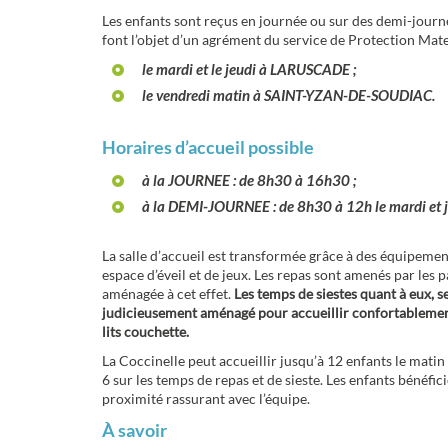
Les enfants sont reçus en journée ou sur des demi-journé
font l’objet d’un agrément du service de Protection Mater
le mardi et le jeudi à
LARUSCADE
;
le vendredi matin à
SAINT-YZAN-DE-SOUDIAC
.
Horaires d’accueil possible
à la JOURNEE
: de 8h30 à 16h30 ;
à
la DEMI-JOURNEE
: de 8h30 à 12h le mardi et j
La salle d’accueil est transformée grâce à des équipemen
espace d’éveil et de jeux. Les repas sont amenés par les pa
aménagée à cet effet.
Les temps de siestes quant à eux, s
judicieusement aménagé pour accueillir confortablemen
lits couchette
.
La Coccinelle peut accueillir jusqu’à 12 enfants le matin 
6 sur les temps de repas et de sieste. Les enfants bénéfi
proximité rassurant avec l’équipe.
À savoir